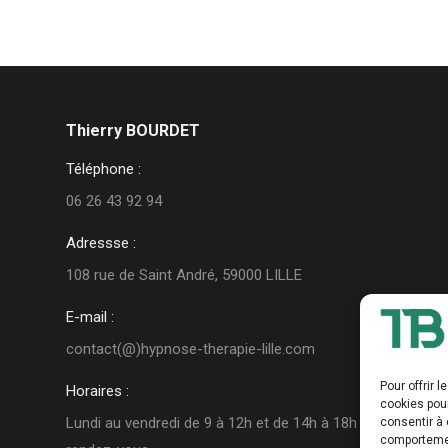
Thierry BOURDET
Téléphone :
06 26 43 92 94
Adressse :
108 rue de Saint André, 59000 LILLE
E-mail :
contact(@)hypnose-therapie-lille.com
Pour offrir 
Horaires :
cookies pour
Lundi au vendredi de 9 à 12h et de 14h à 18h sur
consentir à 
comportement