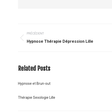
Navigation
PRÉCÉDENT
article
Article
Hypnose Thérapie Dépression Lille
précédent
:
Related Posts
Hypnose et Brun-out
Thérapie Sexologie Lille