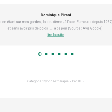
Dominique Pirani
 en étant sur mes gardes , la deuxième , à l’aise. Fumeuse depuis 1967
et sans avoir pris de poids …… à ce jour (Source : Avis Google)
lire la suite
Catégorie :
hypnose thérapie
Par
TB