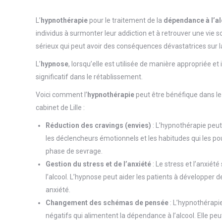
L’
hypnothérapie
pour le traitement de la
dépendance à l’a
individus à surmonter leur addiction et à retrouver une vie 
sérieux qui peut avoir des conséquences dévastatrices sur l
L’
hypnose
, lorsqu’elle est utilisée de manière appropriée e
significatif dans le rétablissement.
Voici comment l’
hypnothérapie
peut être bénéfique dans le
cabinet de Lille :
Réduction des cravings (envies)
: L’hypnothérapie peut a
les déclencheurs émotionnels et les habitudes qui les pous
phase de sevrage.
Gestion du stress et de l’anxiété
: Le stress et l’anxiét
l’alcool. L’hypnose peut aider les patients à développer 
anxiété.
Changement des schémas de pensée
: L’hypnothérapie
négatifs qui alimentent la dépendance à l’alcool. Elle pe