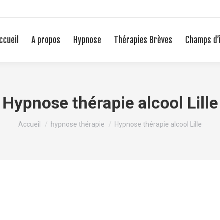
ccueil
A propos
Hypnose
Thérapies Brèves
Champs d’
Hypnose thérapie alcool Lille
Vous êtes ici :
Accueil
hypnose thérapie
Hypnose thérapie alcool Lille