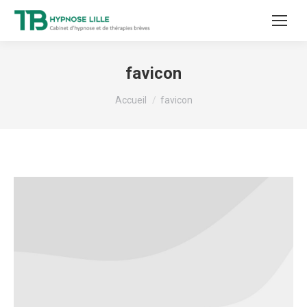
favicon
Vous êtes ici :
Accueil
favicon